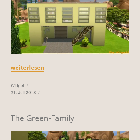
„Green Table“
weiterlesen
Autor
Widget
Veröffentlicht
21. Juli 2018
am
The Green-Family