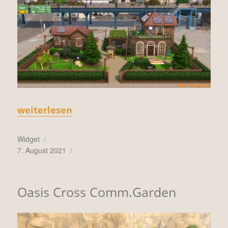
„Conifer-Park Comm.Garden“
weiterlesen
Autor
Widget
Veröffentlicht
7. August 2021
am
Oasis Cross Comm.Garden