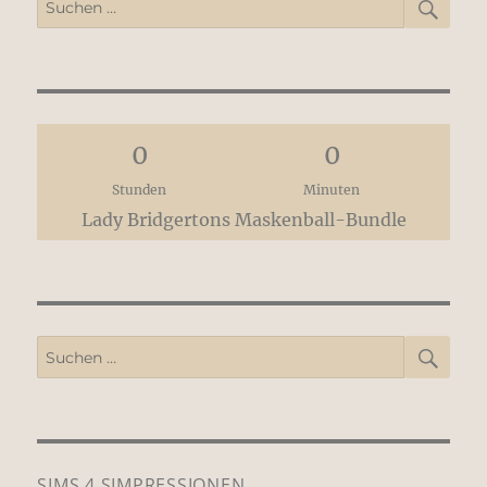
Suchen
nach:
0
0
Stunden
Minuten
Lady Bridgertons Maskenball-Bundle
SUCH
Suchen
nach:
SIMS 4 SIMPRESSIONEN