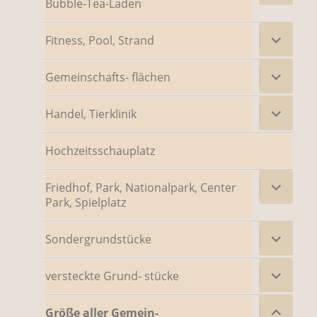
Bubble-Tea-Laden
Untermenü
Fitness, Pool, Strand
öffnen
Untermenü
Gemeinschafts- flächen
öffnen
Untermenü
Handel, Tierklinik
öffnen
Hochzeitsschauplatz
Untermenü
Friedhof, Park, Nationalpark, Center
öffnen
Park, Spielplatz
Untermenü
Sondergrundstücke
öffnen
Untermenü
versteckte Grund- stücke
öffnen
Untermenü
Größe aller Gemein-
öffnen