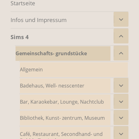
Startseite
Untermenü
Infos und Impressum
öffnen
Untermenü
Sims 4
öffnen
Untermenü
Gemeinschafts- grundstücke
öffnen
Allgemein
Untermenü
Badehaus, Well- nesscenter
öffnen
Untermenü
Bar, Karaokebar, Lounge, Nachtclub
öffnen
Untermenü
Bibliothek, Kunst- zentrum, Museum
öffnen
Untermenü
Café, Restaurant, Secondhand- und
öffnen