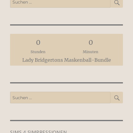
Suchen
nach:
0
0
Stunden
Minuten
Lady Bridgertons Maskenball-Bundle
SUCH
Suchen
nach:
SIMS 4 SIMPRESSIONEN