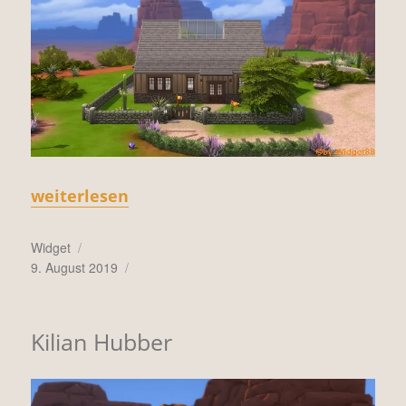
„Creativity“
weiterlesen
Autor
Widget
Veröffentlicht
9. August 2019
am
Kilian Hubber