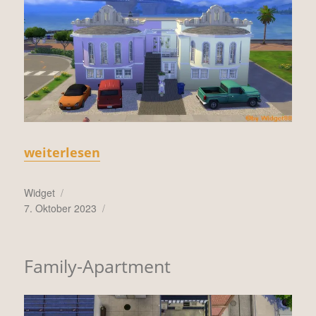
„Townhouses“
weiterlesen
Autor
Widget
Veröffentlicht
7. Oktober 2023
am
Family-Apartment