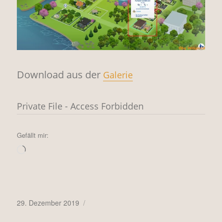
Download aus der
Galerie
Private File - Access Forbidden
Gefällt mir:
Wird
geladen …
Veröffentlicht
29. Dezember 2019
am