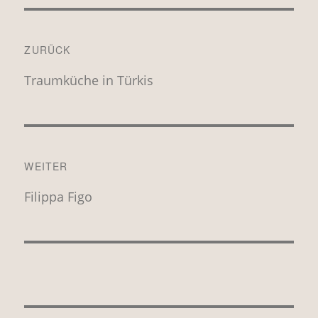
Beitragsnavigation
ZURÜCK
Vorheriger
Traumküche in Türkis
Beitrag:
WEITER
Nächster
Filippa Figo
Beitrag: