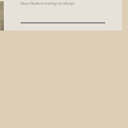
Diese Diashow benötigt JavaScript.
WIDGETS ARCHIV
Widgets
Archiv
NEUESTE KOMMENTARE
Widget
zu
Gästebuch
Annie
zu
Gästebuch
Widget
zu
Update