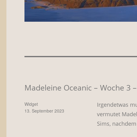
Madeleine Oceanic – Woche 3 – 
Autor
Irgendetwas mus
Widget
Veröffentlicht
13. September 2023
vermutet Madel
am
Sims, nachdem s