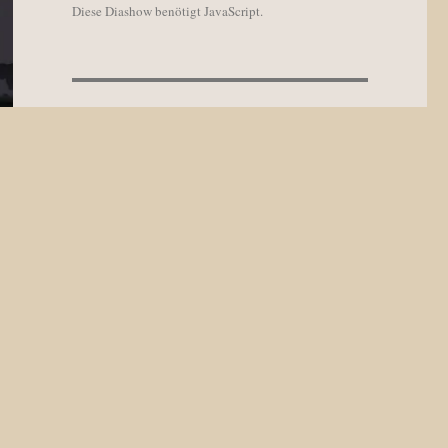
Diese Diashow benötigt JavaScript.
WIDGETS ARCHIV
Widgets
Archiv
NEUESTE KOMMENTARE
Widget
zu
Gästebuch
Annie
zu
Gästebuch
Widget
zu
Update