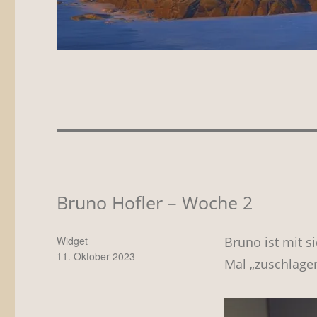
Bruno Hofler – Woche 2
Autor
Bruno ist mit s
Widget
Veröffentlicht
11. Oktober 2023
Mal „zuschlage
am